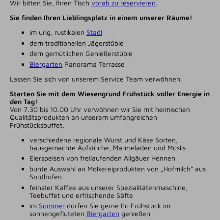
Wir bitten Sie, Ihren Tisch
vorab zu reservieren
.
Sie finden Ihren Lieblingsplatz in einem unserer Räume!
im urig, rustikalen
Stadl
dem traditionellen Jägerstüble
dem gemütlichen Genießerstüble
Biergarten
Panorama Terrasse
Lassen Sie sich von unserem Service Team verwöhnen.
Starten Sie mit dem Wiesengrund Frühstück voller Energie in
den Tag!
Von 7.30 bis 10.00 Uhr verwöhnen wir Sie mit heimischen
Qualitätsprodukten an unserem umfangreichen
Frühstücksbuffet.
verschiedene regionale Wurst und Käse Sorten,
hausgemachte Aufstriche, Marmeladen und Müslis
Eierspeisen von freilaufenden Allgäuer Hennen
bunte Auswahl an Molkereiprodukten von „Hofmilch“ aus
Sonthofen
feinster Kaffee aus unserer Spezialitätenmaschine,
Teebuffet und erfrischende Säfte
im
Sommer
dürfen Sie gerne Ihr Frühstück im
sonnengefluteten
Biergarten
genießen