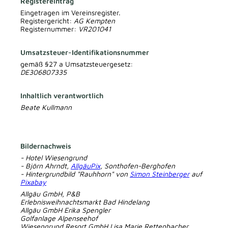
Registereintrag
Eingetragen im Vereinsregister.
Registergericht:
AG Kempten
Registernummer:
VR201041
Umsatzsteuer-Identifikationsnummer
gemäß §27 a Umsatzsteuergesetz:
DE306807335
Inhaltlich verantwortlich
Beate Kullmann
Bildernachweis
- Hotel Wiesengrund
- Björn Ahrndt,
AllgäuPix
, Sonthofen-Berghofen
- Hintergrundbild "Rauhhorn" von
Simon Steinberger
auf
Pixabay
Allgäu GmbH, P&B
Erlebnisweihnachtsmarkt Bad Hindelang
Allgäu GmbH Erika Spengler
Golfanlage Alpenseehof
Wiesengrund Resort GmbH Lisa Marie Rettenbacher