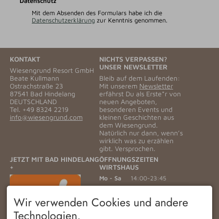
Datenschutz
Mit dem Absenden des Formulars habe ich die
Datenschutzerklärung
zur Kenntnis genommen.
KONTAKT
NICHTS VERPASSEN?
UNSER NEWSLETTER
Wiesengrund Resort GmbH
Beate Kullmann
Bleib auf dem Laufenden:
Ostrachstraße 23
Mit unserem
Newsletter
87541 Bad Hindelang
erfährst Du als Erste*r von
DEUTSCHLAND
neuen Angeboten,
Tel.
+49 8324 2219
besonderen Events und
info@wiesengrund.com
kleinen Geschichten aus
dem Wiesengrund.
Natürlich nur dann, wenn’s
wirklich was zu erzählen
gibt. Versprochen.
JETZT MIT BAD HINDELANG
ÖFFNUNGSZEITEN
+
WIRTSHAUS
Mo - Sa
14:00-23:45
Sonntag
11:30-23:45
Wir verwenden Cookies und andere
HOTEL CHECK IN
Technologien.
Anreisen sind ab 15:00