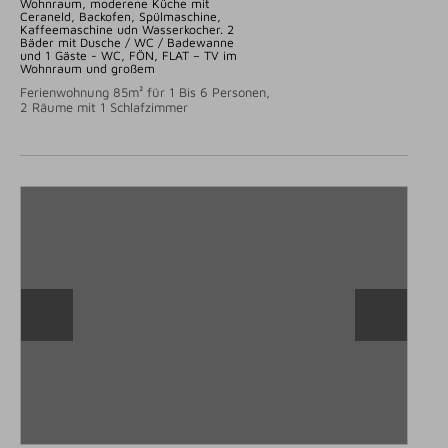
Wohnraum, moderene Küche mit
Ceraneld, Backofen, Spülmaschine,
Kaffeemaschine udn Wasserkocher. 2
Bäder mit Dusche / WC / Badewanne
und 1 Gäste - WC, FÖN, FLAT – TV im
Wohnraum und großem
Ferienwohnung 85m² für 1 Bis 6 Personen,
2 Räume mit 1 Schlafzimmer