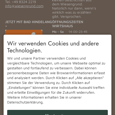
Tel.
+49 8324 2219
dem Wiesengrund.
info@wiesengrund.com
Natürlich nur dann, wenn’s
wirklich was zu erzählen
gibt. Versprochen.
JETZT MIT BAD HINDELANG
ÖFFNUNGSZEITEN
+
WIRTSHAUS
Mo - Sa
14:00-23:45
Sonntag
11:30-23:45
Wir verwenden Cookies und andere
HOTEL CHECK IN
Technologien.
Anreisen sind ab 15:00
möglich. Check Out bis
Wir und unsere Partner verwenden Cookies und
11:00.
vergleichbare Technologien, um unsere Webseite optimal zu
Frühstücksbuffet für externe
gestalten und fortlaufend zu verbessern. Dabei können
Gäste ist täglich von 07:30 -
personenbezogene Daten wie Browserinformationen erfasst
10:00 Uhr möglich.
Montag - Samstag € 20,00
und analysiert werden. Durch Klicken auf „Alle akzeptieren“
pro Person
stimmen Sie der Verwendung zu. Durch Klicken auf
Sonn- und Feiertag: €
„Einstellungen“ können Sie eine individuelle Auswahl treffen
22.00 pro Person
und erteilte Einwilligungen für die Zukunft widerrufen.
Bitte um Vorbestellung
Weitere Informationen erhalten Sie in unserer
Datenschutzerklärung.