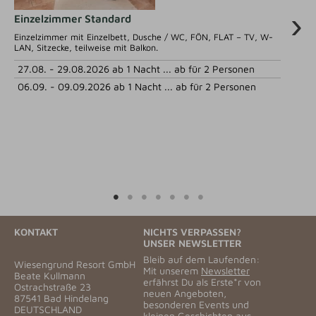
Einzelzimmer Standard
Ei
Einzelzimmer mit Einzelbett, Dusche / WC, FÖN, FLAT – TV, W-
gro
LAN, Sitzecke, teilweise mit Balkon.
27
27.08. - 29.08.2026 ab 1 Nacht ... ab für 2 Personen
06
06.09. - 09.09.2026 ab 1 Nacht ... ab für 2 Personen
KONTAKT
NICHTS VERPASSEN?
UNSER NEWSLETTER
Bleib auf dem Laufenden:
Wiesengrund Resort GmbH
Mit unserem
Newsletter
Beate Kullmann
erfährst Du als Erste*r von
Ostrachstraße 23
neuen Angeboten,
87541 Bad Hindelang
besonderen Events und
DEUTSCHLAND
kleinen Geschichten aus