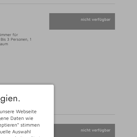
nicht verfügbar
immer für
 Bis 3 Personen, 1
Raum
gien.
 unsere Webseite
ogene Daten wie
zeptieren“ stimmen
nicht verfügbar
duelle Auswahl