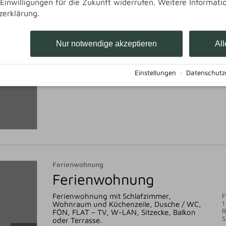
e Einwilligungen für die Zukunft widerrufen. Weitere Informati
zerklärung.
Doppelzimmer mit Doppelbett (180 x 200
Z
1
cm ), Dusche / WC, FÖN, FLAT – TV, W-
LAN, Sitzecke, teilweise mit Balkon.
Nur notwendige akzeptieren
All
Einstellungen
·
Datenschutz
Ferienwohnung
Ferienwohnung
Ferienwohnung mit Schlafzimmer,
F
1
Wohnraum und Küchenzeile, Dusche / WC,
R
FÖN, FLAT – TV, W-LAN, Sitzecke, Balkon
S
oder Terrasse.