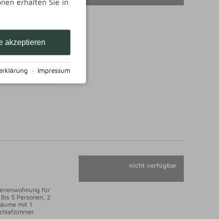
onen erhalten Sie in
immer für
 Bis 3 Personen, 1
Raum
e akzeptieren
erklärung
·
Impressum
nicht verfügbar
erienwohnung für
 Bis 5 Personen, 2
äume mit 1
chlafzimmer