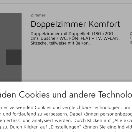
Zimmer
Doppelzimmer Komfort
Doppelzimmer mit Doppelbett (180 x200
Z
1
cm), Dusche / WC, FÖN, FLAT – TV, W-LAN,
Sitzecke, teilweise mit Balkon.
den Cookies und andere Technolo
tner verwenden Cookies und vergleichbare Technologien, um
en und fortlaufend zu verbessern. Dabei können personenbez
n erfasst und analysiert werden. Durch Klicken auf „Alle ak
Zimmer
zu. Durch Klicken auf „Einstellungen“ können Sie eine indivi
Doppelzimmer Deluxe