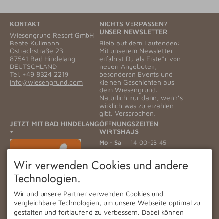
KONTAKT
NICHTS VERPASSEN?
UNSER NEWSLETTER
Wiesengrund Resort GmbH
Beate Kullmann
Bleib auf dem Laufenden:
Ostrachstraße 23
Mit unserem
Newsletter
87541 Bad Hindelang
erfährst Du als Erste*r von
DEUTSCHLAND
neuen Angeboten,
Tel.
+49 8324 2219
besonderen Events und
info@wiesengrund.com
kleinen Geschichten aus
dem Wiesengrund.
Natürlich nur dann, wenn’s
wirklich was zu erzählen
gibt. Versprochen.
JETZT MIT BAD HINDELANG
ÖFFNUNGSZEITEN
+
WIRTSHAUS
Mo - Sa
14:00-23:45
Sonntag
11:30-23:45
Wir verwenden Cookies und andere
HOTEL CHECK IN
Technologien.
Anreisen sind ab 15:00
möglich. Check Out bis
Wir und unsere Partner verwenden Cookies und
11:00.
vergleichbare Technologien, um unsere Webseite optimal zu
Frühstücksbuffet für externe
gestalten und fortlaufend zu verbessern. Dabei können
Gäste ist täglich von 07:30 -