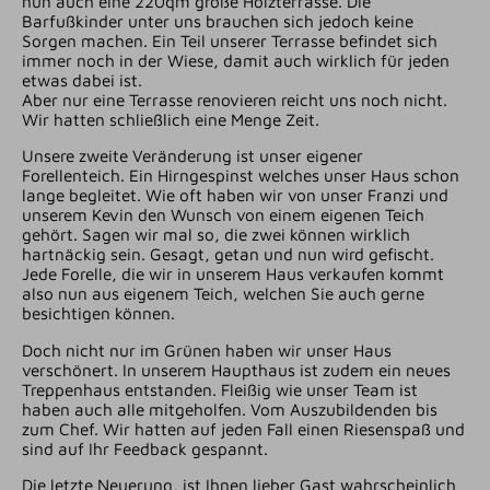
nun auch eine 220qm große Holzterrasse. Die
Barfußkinder unter uns brauchen sich jedoch keine
Sorgen machen. Ein Teil unserer Terrasse befindet sich
immer noch in der Wiese, damit auch wirklich für jeden
etwas dabei ist.
Aber nur eine Terrasse renovieren reicht uns noch nicht.
Wir hatten schließlich eine Menge Zeit.
Unsere zweite Veränderung ist unser eigener
Forellenteich. Ein Hirngespinst welches unser Haus schon
lange begleitet. Wie oft haben wir von unser Franzi und
unserem Kevin den Wunsch von einem eigenen Teich
gehört. Sagen wir mal so, die zwei können wirklich
hartnäckig sein. Gesagt, getan und nun wird gefischt.
Jede Forelle, die wir in unserem Haus verkaufen kommt
also nun aus eigenem Teich, welchen Sie auch gerne
besichtigen können.
Doch nicht nur im Grünen haben wir unser Haus
verschönert. In unserem Haupthaus ist zudem ein neues
Treppenhaus entstanden. Fleißig wie unser Team ist
haben auch alle mitgeholfen. Vom Auszubildenden bis
zum Chef. Wir hatten auf jeden Fall einen Riesenspaß und
sind auf Ihr Feedback gespannt.
Die letzte Neuerung, ist Ihnen lieber Gast wahrscheinlich