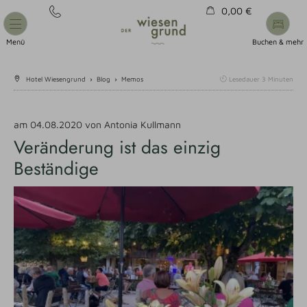
0,00 €
Warenkorb ist leer
Menü
Buchen & mehr
Hotel Wiesengrund
›
Blog
›
Memos
Lesedauer
3
Minuten
am 04.08.2020
von
Antonia Kullmann
Veränderung ist das einzig
Beständige