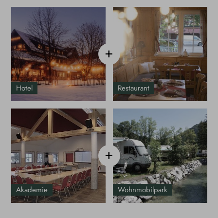
+
Hotel
Restaurant
+
Akademie
Wohnmobilpark